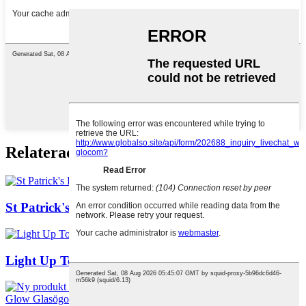
Relaterade produkter
St Patrick's Day Blinkande LED Fedora Hatt
Light Up Toys Färgglad LED-blinkring för barn