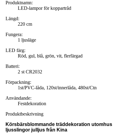
Produktnamn:
LED-lampor för koppartråd
Längd:
220 cm
Fungera:
1 ljusläge
LED färg:
Röd, gul, blå, grön, vit, flerfärgad
Batteri:
2 st CR2032
Förpackning:
1st/PVC-låda, 120st/innerlåda, 480st/Ctn
Användande:
Festdekoration
Produktbeskrivning
Körsbärsblommande träddekoration utomhus
ljusslingor julljus från Kina
juldekorationsljus