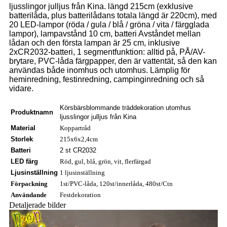
ljusslingor julljus från Kina. längd 215cm (exklusive
batterilåda, plus batterilådans totala längd är 220cm), med
20 LED-lampor (röda / gula / blå / gröna / vita / färgglada
lampor), lampavstånd 10 cm, batteri Avståndet mellan
lådan och den första lampan är 25 cm, inklusive
2xCR2032-batteri, 1 segmentfunktion: alltid på, PÅ/AV-
brytare, PVC-låda färgpapper, den är vattentät, så den kan
användas både inomhus och utomhus. Lämplig för
heminredning, festinredning, campinginredning och så
vidare.
Körsbärsblommande träddekoration utomhus
Produktnamn
ljusslingor julljus från Kina
Material
Koppartråd
Storlek
215x6x2,4cm
Batteri
2 st CR2032
LED färg
Röd, gul, blå, grön, vit, flerfärgad
Ljusinställning
1 ljusinställning
Förpackning
1st/PVC-låda, 120st/innerlåda, 480st/Ctn
Användande
Festdekoration
Detaljerade bilder