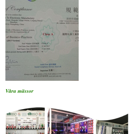
Våra mässor
Neon Party Favors Led Smycken Bead Glow
Halsband