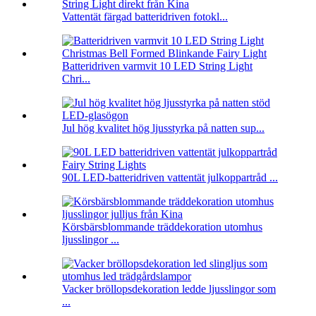
Vattentät färgad batteridriven fotokl...
Batteridriven varmvit 10 LED String Light
Chri...
Jul hög kvalitet hög ljusstyrka på natten sup...
90L LED-batteridriven vattentät julkoppartråd ...
Körsbärsblommande träddekoration utomhus
ljusslingor ...
Vacker bröllopsdekoration ledde ljusslingor som
...