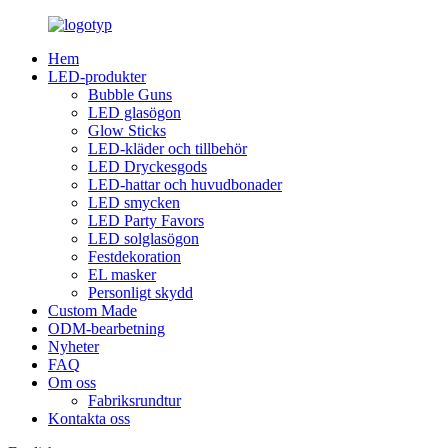
Hem
LED-produkter
Bubble Guns
LED glasögon
Glow Sticks
LED-kläder och tillbehör
LED Dryckesgods
LED-hattar och huvudbonader
LED smycken
LED Party Favors
LED solglasögon
Festdekoration
EL masker
Personligt skydd
Custom Made
ODM-bearbetning
Nyheter
FAQ
Om oss
Fabriksrundtur
Kontakta oss