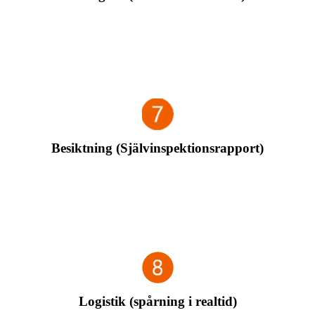
När massproduktion av stora varor genomförs kommer
prover att tas från dem och en andra bekräftelse kommer att
göras med dig.
Besiktning (Självinspektionsrapport)
Efter avslutad bulklast kommer systeminspektioner såsom
egenkontroll och stickprovskontroll att utföras och en
egenkontrollrapport kommer att tillhandahållas.
Logistik (spårning i realtid)