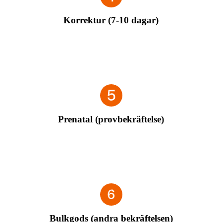
Korrektur (7-10 dagar)
Bevis enligt de fastställda återgivningarna och de krav och
standarder som tillhandahålls av kvalitetsingenjören.
Prenatal (provbekräftelse)
Innan massproduktion, slutlig bekräftelse av produktdetaljer
med dig för att säkerställa att den uppfyller dina krav.
Bulkgods (andra bekräftelsen)