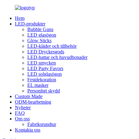
Hem
LED-produkter
Bubble Guns
LED glasögon
Glow Sticks
LED-kläder och tillbehör
LED Dryckesgods
LED-hattar och huvudbonader
LED smycken
LED Party Favors
LED solglasögon
Festdekoration
EL masker
Personligt skydd
Custom Made
ODM-bearbetning
Nyheter
FAQ
Om oss
Fabriksrundtur
Kontakta oss