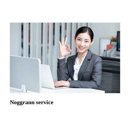
Allt av din last kommer att inspekteras en efter en tre gånger
för att säkerställa den goda kvaliteten.
Noggrann service
Bekant med en mängd olika formnings- och tryckprocesser
och möter snabbt dina olika anpassningsbehov till en bättre
kostnad.