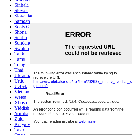
Sinhala
Slovak
Slovenian
Samoan
Scots Gaelic
Shona
Sindhi
Sundanese
Swahili
Tajik
Tamil
Telugu
Thai
Ukrainian
Urdu
Uzbek
Vietnamese
Welsh
Xhosa
Yiddish
Yoruba
Zulu
Kinyarwanda
Tatar