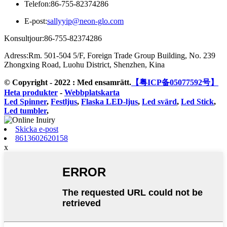
Telefon:
86-755-82374286
E-post:
sallyyip@neon-glo.com
Konsultjour:
86-755-82374286
Adress:
Rm. 501-504 5/F, Foreign Trade Group Building, No. 239
Zhongxing Road, Luohu District, Shenzhen, Kina
© Copyright - 2022 : Med ensamrätt.
【粤ICP备05077592号】
Heta produkter
-
Webbplatskarta
Led Spinner
,
Festljus
,
Flaska LED-ljus
,
Led svärd
,
Led Stick
,
Led tumbler
,
Skicka e-post
8613602620158
x