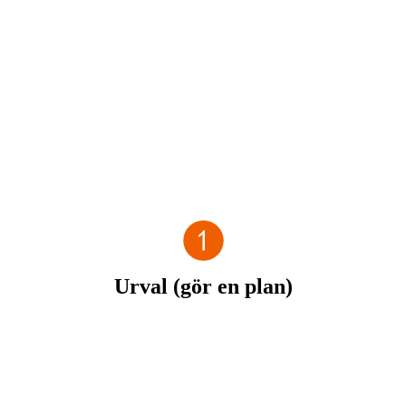
Utomhus
Anpassad service
Detaljerad personlig anpassningstjänst till
skapa en one-stop serviceupplevelse för lysande produkter.
Urval (gör en plan)
Förstå dina behov och användningsscenarier, och
rekommendera lämpliga produkter och matchande
kombinationer för dig.