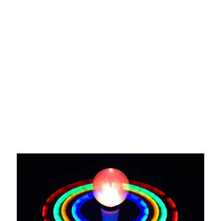
Vi har ett professionellt logistikteam, förser dig alltid med
förstahandslogistikinformation.
Anpassade fördelar
FoU·Säkerhet·Design·Produktion·
Vi är duktiga på allt