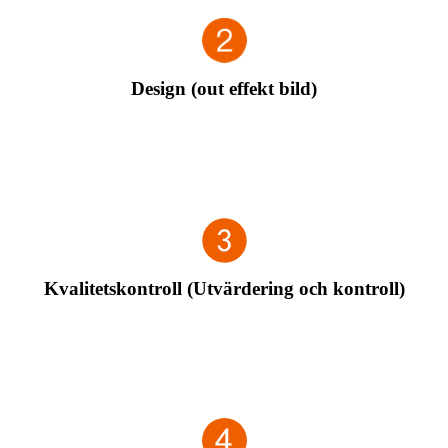
Design (out effekt bild)
Designa baserat på dina behov och tillhandahållen IP och
andra material, och gör renderingar.
Kvalitetskontroll (Utvärdering och kontroll)
Efter att ha bekräftat renderingarna kommer vi att utvärdera
och förklara korrekturschemat.